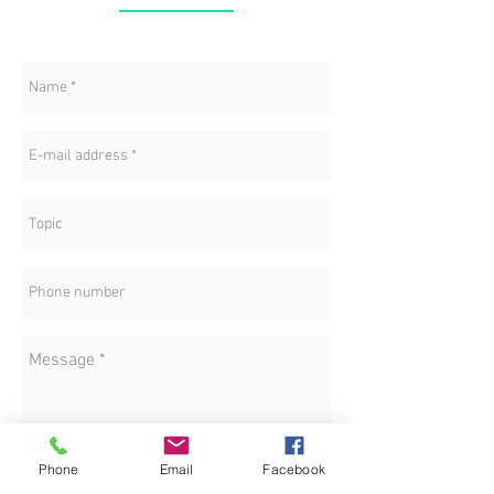
Working hours:
from 10 am to 5 pm
Investment:
Free contribution, payable in cash upon arrival.
Phone
Email
Facebook
LOCATION