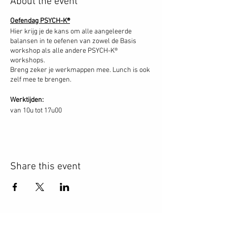
About the event
Oefendag PSYCH-K®
Hier krijg je de kans om alle aangeleerde
balansen in te oefenen van zowel de Basis
workshop als alle andere PSYCH-K®
workshops.
Breng zeker je werkmappen mee. Lunch is ook
zelf mee te brengen.
Werktijden:
van 10u tot 17u00
Investering:
- Vrije bijdrage, contant te betalen bij aankomst.
Share this event
Practice day PSYCH-K®
Here you get the chance to practice all the
balances learned from both the Basic
workshop and all other PSYCH-K® workshops.
Bring all your material with you. Lunch too.
CONTACT